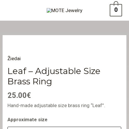
Pereiti
PAGRINDINIS
0
prie
MENIU
turinio
produkto
kiekis:
Žiedai
Leaf
-
Leaf – Adjustable Size
Adjustable
Brass Ring
Size
Brass
25.00
€
Ring
Hand-made adjustable size brass ring “Leaf”.
Approximate size