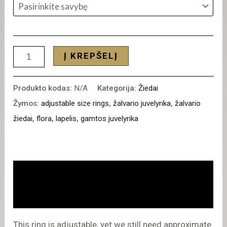
Į KREPŠELĮ
Produkto kodas:
N/A
Kategorija:
Žiedai
Žymos:
adjustable size rings
,
žalvario juvelyrika
,
žalvario
žiedai
,
flora
,
lapelis
,
gamtos juvelyrika
Aprašymas
Atsiliepimai (0)
This ring is adjustable, yet we still need approximate